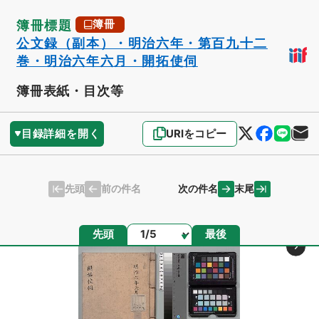
簿冊標題
簿冊
公文録（副本）・明治六年・第百九十二
巻・明治六年六月・開拓使伺
簿冊表紙・目次等
目録詳細を開く
URIをコピー
先頭
末尾
前の件名
次の件名
ページ
先頭
最後