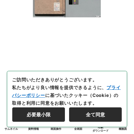
ご訪問いただきありがとうございます。
私たちがより良い情報を提供できるように、
プライ
バシーポリシー
に基づいたクッキー（Cookie）の
取得と利用に同意をお願いいたします。
必要最小限
全て同意
印刷
サムネイル
資料情報
画面操作
全画面
概観図
ダウンロード