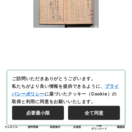
ご訪問いただきありがとうございます。
私たちがより良い情報を提供できるように、
プライ
バシーポリシー
に基づいたクッキー（Cookie）の
取得と利用に同意をお願いいたします。
必要最小限
全て同意
印刷
サムネイル
資料情報
画面操作
全画面
概観図
ダウンロード