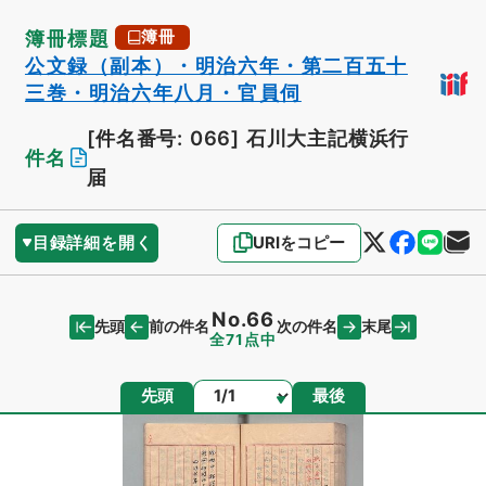
簿冊標題
簿冊
公文録（副本）・明治六年・第二百五十
三巻・明治六年八月・官員伺
[件名番号: 066]
石川大主記横浜行
件名
届
目録詳細を開く
URIをコピー
No.66
先頭
末尾
前の件名
次の件名
全71点中
ページ
先頭
最後