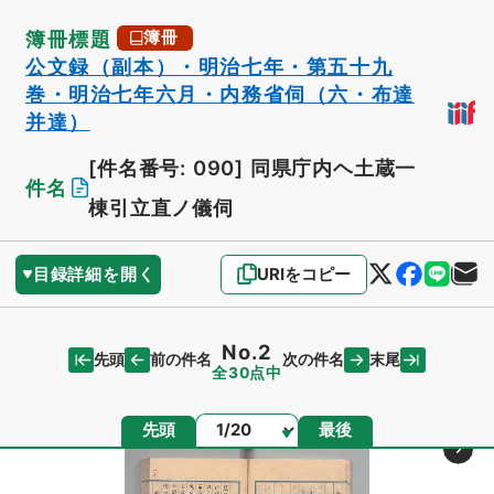
簿冊標題
簿冊
公文録（副本）・明治七年・第五十九
巻・明治七年六月・内務省伺（六・布達
并達）
[件名番号: 090]
同県庁内ヘ土蔵一
件名
棟引立直ノ儀伺
目録詳細を開く
URIをコピー
No.2
先頭
末尾
前の件名
次の件名
全30点中
ページ
先頭
最後