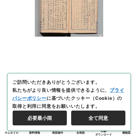
ご訪問いただきありがとうございます。
私たちがより良い情報を提供できるように、
プライ
バシーポリシー
に基づいたクッキー（Cookie）の
取得と利用に同意をお願いいたします。
必要最小限
全て同意
印刷
サムネイル
資料情報
画面操作
全画面
概観図
ダウンロード