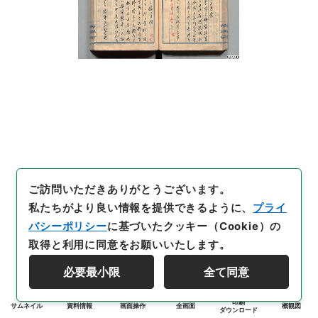
ご訪問いただきありがとうございます。
私たちがより良い情報を提供できるように、
プライ
バシーポリシー
に基づいたクッキー（Cookie）の
取得と利用に同意をお願いいたします。
必要最小限
全て同意
印刷
サムネイル
資料情報
画面操作
全画面
概観図
ダウンロード