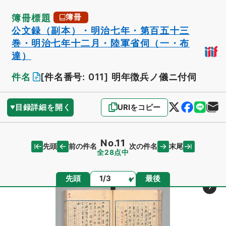
簿冊標題
簿冊
公文録（副本）・明治七年・第百五十三
巻・明治七年十二月・陸軍省伺（一・布
達）
件名
[件名番号: 011]
明年徴兵ノ儀ニ付伺
目録詳細を開く
URIをコピー
No.11
先頭
末尾
前の件名
次の件名
全28点中
ページ
先頭
最後