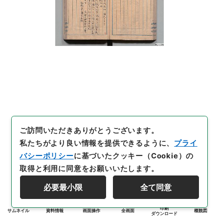
ご訪問いただきありがとうございます。
私たちがより良い情報を提供できるように、
プライ
バシーポリシー
に基づいたクッキー（Cookie）の
取得と利用に同意をお願いいたします。
必要最小限
全て同意
印刷
サムネイル
資料情報
画面操作
全画面
概観図
ダウンロード