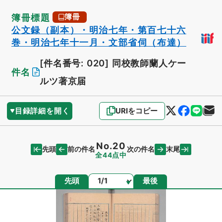
簿冊標題
簿冊
公文録（副本）・明治七年・第百七十六
巻・明治七年十一月・文部省伺（布達）
[件名番号: 020]
同校教師蘭人ケー
件名
ルツ著京届
目録詳細を開く
URIをコピー
No.20
先頭
末尾
前の件名
次の件名
全44点中
ページ
先頭
最後