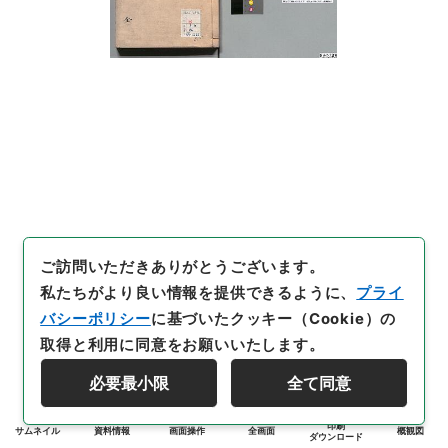
ご訪問いただきありがとうございます。
私たちがより良い情報を提供できるように、
プライ
バシーポリシー
に基づいたクッキー（Cookie）の
取得と利用に同意をお願いいたします。
必要最小限
全て同意
印刷
サムネイル
資料情報
画面操作
全画面
概観図
ダウンロード