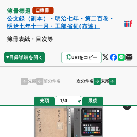
簿冊標題
簿冊
公文録（副本）・明治七年・第二百巻・
明治七年十一月・工部省伺(布達）
簿冊表紙・目次等
目録詳細を開く
URIをコピー
先頭
末尾
前の件名
次の件名
ページ
先頭
最後