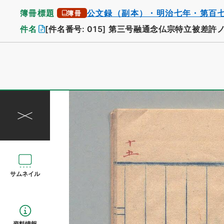
簿冊標題
公文録（副本）・明治七年・第百
簿冊
件名
[件名番号: 015]
第三号融通念仏宗特立被差許
サムネイル
資料情報