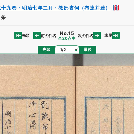
七十九巻・明治七年二月・教部省伺（布達并達）
ノ条
No.15
先頭
末尾
前の件名
次の件名
全20点中
ページ
先頭
最後