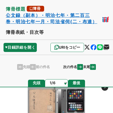
簿冊標題
簿冊
公文録（副本）・明治七年・第二百三
巻・明治七年一月・司法省伺(二・布達）
簿冊表紙・目次等
目録詳細を開く
URIをコピー
先頭
末尾
前の件名
次の件名
ページ
先頭
最後