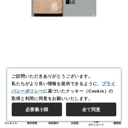
ご訪問いただきありがとうございます。
私たちがより良い情報を提供できるように、
プライ
バシーポリシー
に基づいたクッキー（Cookie）の
取得と利用に同意をお願いいたします。
必要最小限
全て同意
印刷
サムネイル
資料情報
画面操作
全画面
概観図
ダウンロード