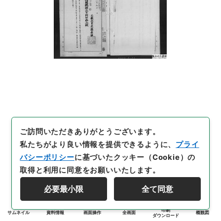
ご訪問いただきありがとうございます。
私たちがより良い情報を提供できるように、
プライ
バシーポリシー
に基づいたクッキー（Cookie）の
取得と利用に同意をお願いいたします。
必要最小限
全て同意
印刷
サムネイル
資料情報
画面操作
全画面
概観図
ダウンロード