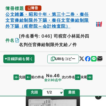
簿冊標題
簿冊
公文雑纂・昭和十年・第三十二巻・奏任
文官俸給制限外下賜・奏任文官俸給制限
外下賜（枢密院～会計検査院）
[件名番号: 046]
司税官小林延外四
件名
名判任官俸給制限外支給ノ件
目録詳細を開く
URIをコピー
No.46
先頭
末尾
前の件名
次の件名
全230点中
ページ
先頭
最後