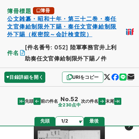
簿冊標題
簿冊
公文雑纂・昭和十年・第三十二巻・奏任
文官俸給制限外下賜・奏任文官俸給制限
外下賜（枢密院～会計検査院）
[件名番号: 052]
陸軍事務官井上利
件名
助奏任文官俸給制限外下賜ノ件
目録詳細を開く
URIをコピー
No.52
先頭
末尾
前の件名
次の件名
全230点中
ページ
先頭
最後