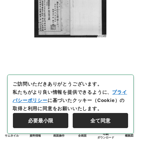
ご訪問いただきありがとうございます。
私たちがより良い情報を提供できるように、
プライ
バシーポリシー
に基づいたクッキー（Cookie）の
取得と利用に同意をお願いいたします。
必要最小限
全て同意
印刷
サムネイル
資料情報
画面操作
全画面
概観図
ダウンロード