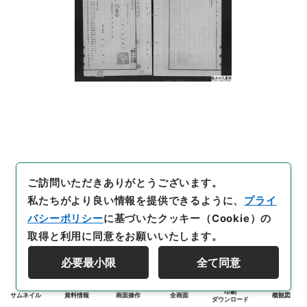
ご訪問いただきありがとうございます。
私たちがより良い情報を提供できるように、
プライ
バシーポリシー
に基づいたクッキー（Cookie）の
取得と利用に同意をお願いいたします。
必要最小限
全て同意
印刷
サムネイル
資料情報
画面操作
全画面
概観図
ダウンロード