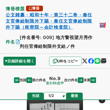
簿冊標題
簿冊
公文雑纂・昭和十年・第三十二巻・奏任
文官俸給制限外下賜・奏任文官俸給制限
外下賜（枢密院～会計検査院）
[件名番号: 009]
地方警視望月秀作
件名
判任官俸給制限外支給ノ件
目録詳細を開く
URIをコピー
No.9
先頭
末尾
前の件名
次の件名
全230点中
ページ
先頭
最後