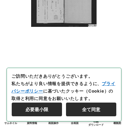
ご訪問いただきありがとうございます。
私たちがより良い情報を提供できるように、
プライ
バシーポリシー
に基づいたクッキー（Cookie）の
取得と利用に同意をお願いいたします。
必要最小限
全て同意
印刷
サムネイル
資料情報
画面操作
全画面
概観図
ダウンロード