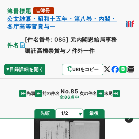
簿冊標題
簿冊
公文雑纂・昭和十五年・第八巻・内閣・
各庁高等官賞与一
[件名番号: 085]
元内閣恩給局事務
件名
嘱託高橋泰賞与ノ件外一件
目録詳細を開く
URIをコピー
No.85
先頭
末尾
前の件名
次の件名
全86点中
ページ
先頭
最後