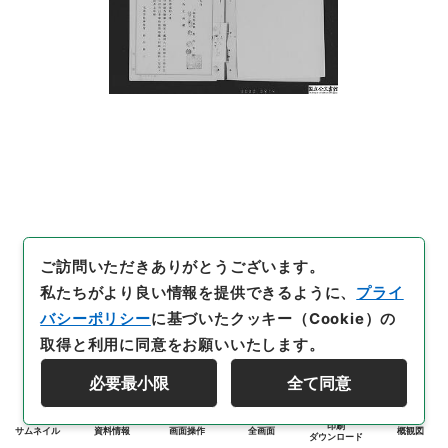
ご訪問いただきありがとうございます。
私たちがより良い情報を提供できるように、
プライ
バシーポリシー
に基づいたクッキー（Cookie）の
取得と利用に同意をお願いいたします。
必要最小限
全て同意
印刷
サムネイル
資料情報
画面操作
全画面
概観図
ダウンロード