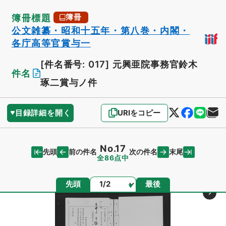
簿冊標題
簿冊
公文雑纂・昭和十五年・第八巻・内閣・
各庁高等官賞与一
[件名番号: 017]
元興亜院事務官鈴木
件名
琢二賞与ノ件
目録詳細を開く
URIをコピー
No.17
先頭
末尾
前の件名
次の件名
全86点中
ページ
先頭
最後