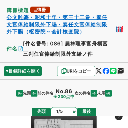
簿冊標題
簿冊
公文雑纂・昭和十年・第三十二巻・奏任
文官俸給制限外下賜・奏任文官俸給制限
外下賜（枢密院～会計検査院）
[件名番号: 086]
農林理事官舟橋冨
件名
三判任官俸給制限外支給ノ件
目録詳細を開く
URIをコピー
No.86
先頭
末尾
前の件名
次の件名
全230点中
ページ
先頭
最後