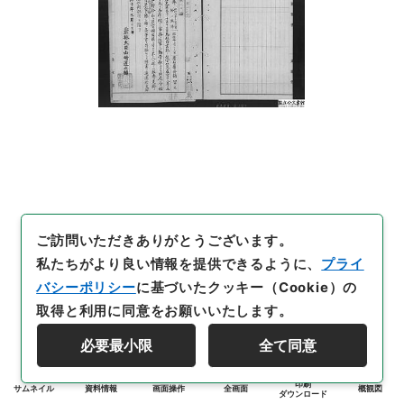
ご訪問いただきありがとうございます。
私たちがより良い情報を提供できるように、
プライ
バシーポリシー
に基づいたクッキー（Cookie）の
取得と利用に同意をお願いいたします。
必要最小限
全て同意
印刷
サムネイル
資料情報
画面操作
全画面
概観図
ダウンロード