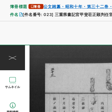
簿冊標題
公文雑纂・昭和十年・第三十二巻
簿冊
件名
[件名番号: 023]
三重県書記官甲斐荘正顕判任
サムネイル
資料情報