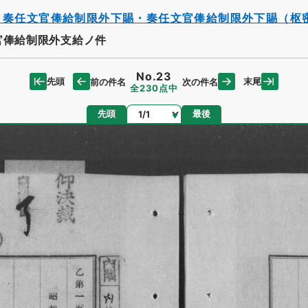
・奏任文官俸給制限外下賜・奏任文官俸給制限外下賜（枢
官俸給制限外支給ノ件
No.23
先頭
末尾
前の件名
次の件名
全230点中
ページ
先頭
最後