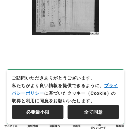
ご訪問いただきありがとうございます。
私たちがより良い情報を提供できるように、
プライ
バシーポリシー
に基づいたクッキー（Cookie）の
取得と利用に同意をお願いいたします。
必要最小限
全て同意
印刷
サムネイル
資料情報
画面操作
全画面
概観図
ダウンロード