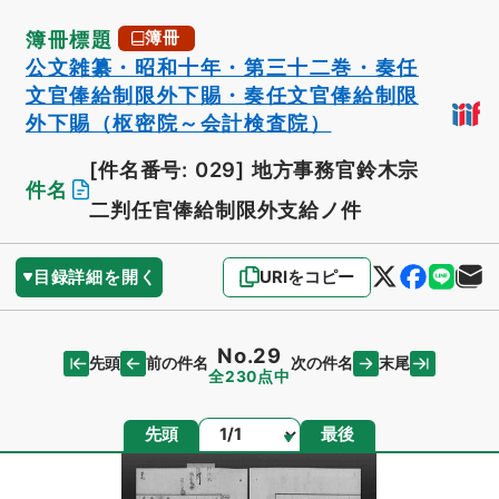
簿冊標題
簿冊
公文雑纂・昭和十年・第三十二巻・奏任
文官俸給制限外下賜・奏任文官俸給制限
外下賜（枢密院～会計検査院）
[件名番号: 029]
地方事務官鈴木宗
件名
二判任官俸給制限外支給ノ件
目録詳細を開く
URIをコピー
No.29
先頭
末尾
前の件名
次の件名
全230点中
ページ
先頭
最後