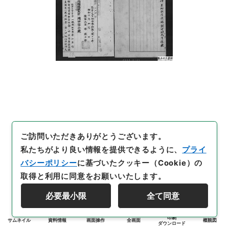
ご訪問いただきありがとうございます。
私たちがより良い情報を提供できるように、
プライ
バシーポリシー
に基づいたクッキー（Cookie）の
取得と利用に同意をお願いいたします。
必要最小限
全て同意
印刷
サムネイル
資料情報
画面操作
全画面
概観図
ダウンロード