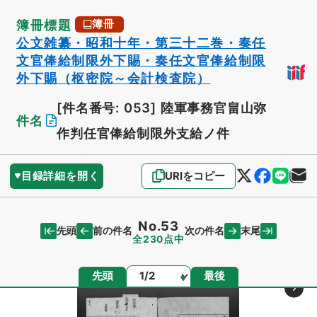
簿冊標題
簿冊
公文雑纂・昭和十年・第三十二巻・奏任
文官俸給制限外下賜・奏任文官俸給制限
外下賜（枢密院～会計検査院）
[件名番号: 053]
陸軍事務官畠山弥
件名
作判任官俸給制限外支給ノ件
目録詳細を開く
URIをコピー
No.53
先頭
末尾
前の件名
次の件名
全230点中
ページ
先頭
最後