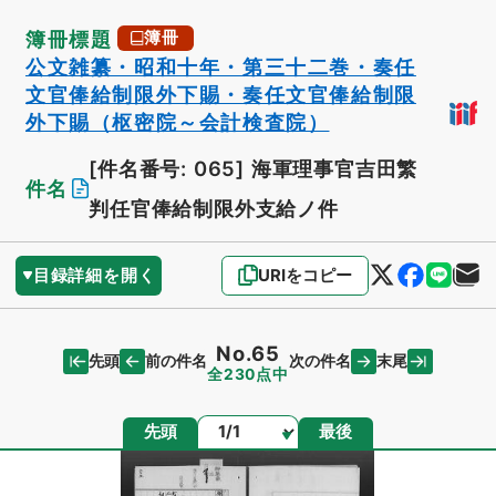
簿冊標題
簿冊
公文雑纂・昭和十年・第三十二巻・奏任
文官俸給制限外下賜・奏任文官俸給制限
外下賜（枢密院～会計検査院）
[件名番号: 065]
海軍理事官吉田繁
件名
判任官俸給制限外支給ノ件
目録詳細を開く
URIをコピー
No.65
先頭
末尾
前の件名
次の件名
全230点中
ページ
先頭
最後