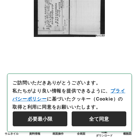
ご訪問いただきありがとうございます。
私たちがより良い情報を提供できるように、
プライ
バシーポリシー
に基づいたクッキー（Cookie）の
取得と利用に同意をお願いいたします。
必要最小限
全て同意
印刷
サムネイル
資料情報
画面操作
全画面
概観図
ダウンロード