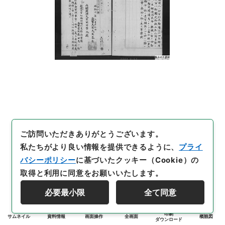
ご訪問いただきありがとうございます。
私たちがより良い情報を提供できるように、
プライ
バシーポリシー
に基づいたクッキー（Cookie）の
取得と利用に同意をお願いいたします。
必要最小限
全て同意
印刷
サムネイル
資料情報
画面操作
全画面
概観図
ダウンロード