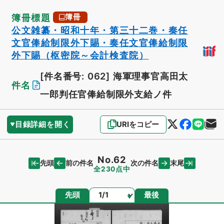
簿冊標題
簿冊
公文雑纂・昭和十年・第三十二巻・奏任
文官俸給制限外下賜・奏任文官俸給制限
外下賜（枢密院～会計検査院）
[件名番号: 062]
海軍理事官高田太
件名
一郎判任官俸給制限外支給ノ件
目録詳細を開く
URIをコピー
No.62
先頭
末尾
前の件名
次の件名
全230点中
ページ
先頭
最後