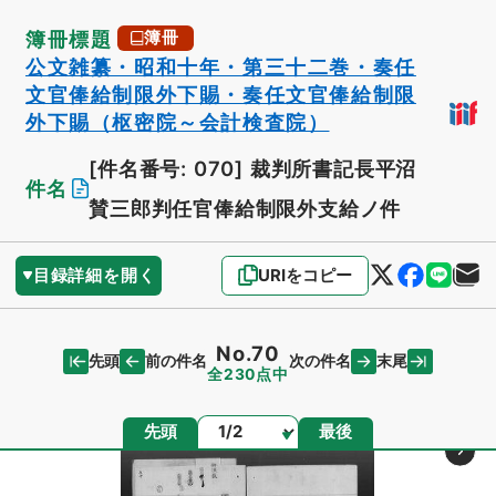
簿冊標題
簿冊
公文雑纂・昭和十年・第三十二巻・奏任
文官俸給制限外下賜・奏任文官俸給制限
外下賜（枢密院～会計検査院）
[件名番号: 070]
裁判所書記長平沼
件名
賛三郎判任官俸給制限外支給ノ件
目録詳細を開く
URIをコピー
No.70
先頭
末尾
前の件名
次の件名
全230点中
ページ
先頭
最後