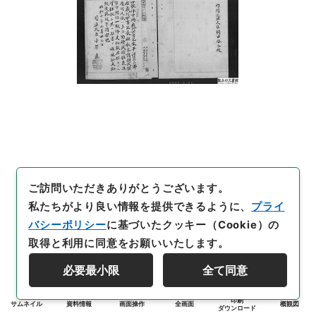
ご訪問いただきありがとうございます。
私たちがより良い情報を提供できるように、
プライ
バシーポリシー
に基づいたクッキー（Cookie）の
取得と利用に同意をお願いいたします。
必要最小限
全て同意
印刷
サムネイル
資料情報
画面操作
全画面
概観図
ダウンロード