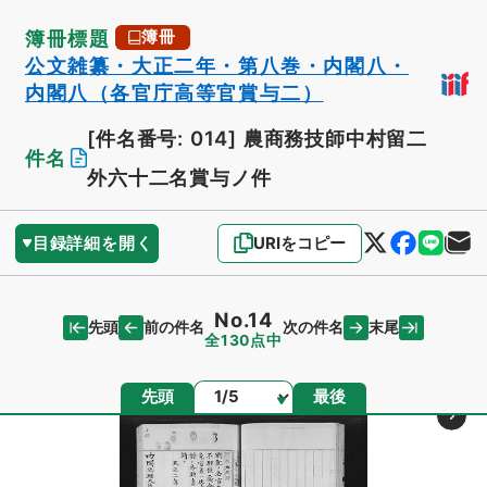
簿冊標題
簿冊
公文雑纂・大正二年・第八巻・内閣八・
内閣八（各官庁高等官賞与二）
[件名番号: 014]
農商務技師中村留二
件名
外六十二名賞与ノ件
目録詳細を開く
URIをコピー
No.14
先頭
末尾
前の件名
次の件名
全130点中
ページ
先頭
最後