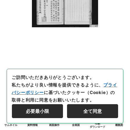
ご訪問いただきありがとうございます。
私たちがより良い情報を提供できるように、
プライ
バシーポリシー
に基づいたクッキー（Cookie）の
取得と利用に同意をお願いいたします。
必要最小限
全て同意
印刷
サムネイル
資料情報
画面操作
全画面
概観図
ダウンロード