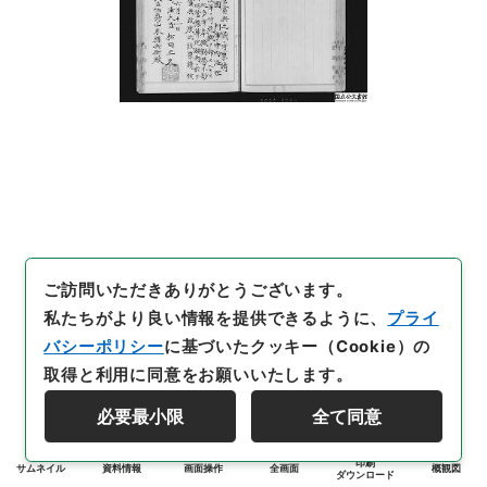
ご訪問いただきありがとうございます。
私たちがより良い情報を提供できるように、
プライ
バシーポリシー
に基づいたクッキー（Cookie）の
取得と利用に同意をお願いいたします。
必要最小限
全て同意
印刷
サムネイル
資料情報
画面操作
全画面
概観図
ダウンロード