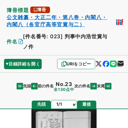
簿冊標題
簿冊
公文雑纂・大正二年・第八巻・内閣八・
内閣八（各官庁高等官賞与二）
[件名番号: 023]
判事中内浩世賞与
件名
ノ件
目録詳細を開く
URIをコピー
No.23
先頭
末尾
前の件名
次の件名
全130点中
ページ
先頭
最後