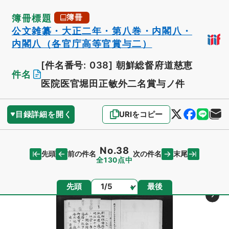
簿冊標題
簿冊
公文雑纂・大正二年・第八巻・内閣八・
内閣八（各官庁高等官賞与二）
[件名番号: 038]
朝鮮総督府道慈恵
件名
医院医官堀田正敏外二名賞与ノ件
目録詳細を開く
URIをコピー
No.38
先頭
末尾
前の件名
次の件名
全130点中
ページ
先頭
最後