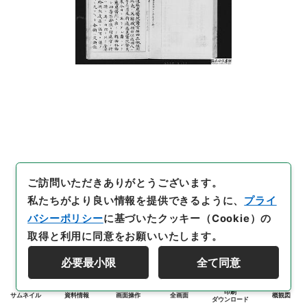
ご訪問いただきありがとうございます。
私たちがより良い情報を提供できるように、
プライ
バシーポリシー
に基づいたクッキー（Cookie）の
取得と利用に同意をお願いいたします。
必要最小限
全て同意
印刷
サムネイル
資料情報
画面操作
全画面
概観図
ダウンロード