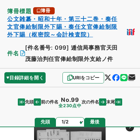
簿冊標題
簿冊
公文雑纂・昭和十年・第三十二巻・奏任
文官俸給制限外下賜・奏任文官俸給制限
外下賜（枢密院～会計検査院）
[件名番号: 099]
逓信局事務官天田
件名
茂藤治判任官俸給制限外支給ノ件
目録詳細を開く
URIをコピー
No.99
先頭
末尾
前の件名
次の件名
全230点中
ページ
先頭
最後