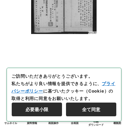
ご訪問いただきありがとうございます。
私たちがより良い情報を提供できるように、
プライ
バシーポリシー
に基づいたクッキー（Cookie）の
取得と利用に同意をお願いいたします。
必要最小限
全て同意
印刷
サムネイル
資料情報
画面操作
全画面
概観図
ダウンロード