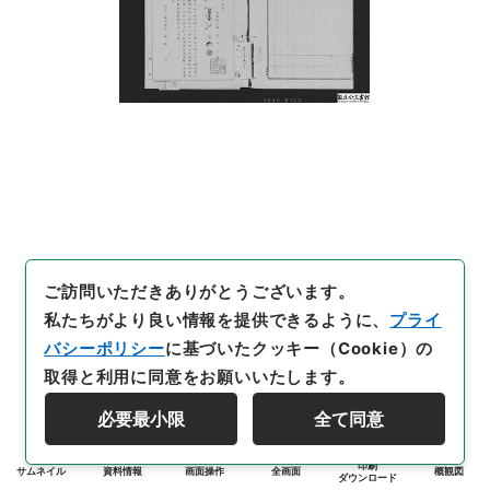
ご訪問いただきありがとうございます。
私たちがより良い情報を提供できるように、
プライ
バシーポリシー
に基づいたクッキー（Cookie）の
取得と利用に同意をお願いいたします。
必要最小限
全て同意
印刷
サムネイル
資料情報
画面操作
全画面
概観図
ダウンロード