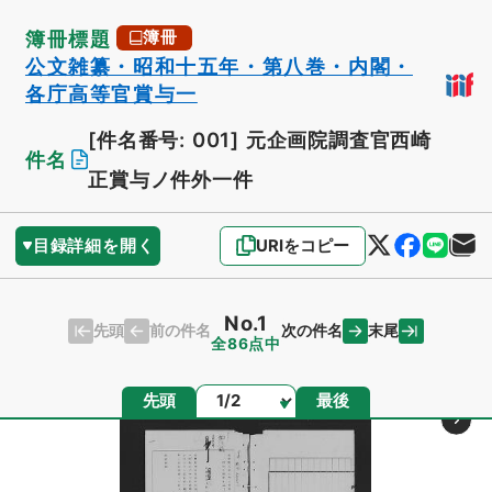
簿冊標題
簿冊
公文雑纂・昭和十五年・第八巻・内閣・
各庁高等官賞与一
[件名番号: 001]
元企画院調査官西崎
件名
正賞与ノ件外一件
目録詳細を開く
URIをコピー
No.1
先頭
末尾
前の件名
次の件名
全86点中
ページ
先頭
最後