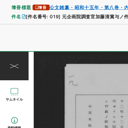
簿冊標題
公文雑纂・昭和十五年・第八巻・
簿冊
件名
[件名番号: 019]
元企画院調査官加藤清賞与ノ
サムネイル
資料情報