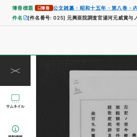
簿冊標題
公文雑纂・昭和十五年・第八巻・
簿冊
件名
[件名番号: 025]
元興亜院調査官湯河元威賞与
サムネイル
資料情報