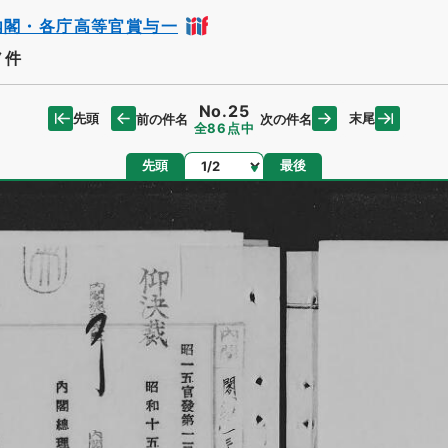
内閣・各庁高等官賞与一
ノ件
No.25
先頭
末尾
前の件名
次の件名
全86点中
ページ
先頭
最後