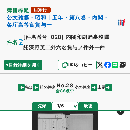
簿冊標題
簿冊
公文雑纂・昭和十五年・第八巻・内閣・
各庁高等官賞与一
[件名番号: 028]
内閣印刷局事務嘱
件名
託深野英二外六名賞与ノ件外一件
目録詳細を開く
URIをコピー
No.28
先頭
末尾
前の件名
次の件名
全86点中
ページ
先頭
最後