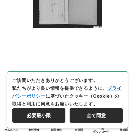
ご訪問いただきありがとうございます。
私たちがより良い情報を提供できるように、
プライ
バシーポリシー
に基づいたクッキー（Cookie）の
取得と利用に同意をお願いいたします。
必要最小限
全て同意
印刷
サムネイル
資料情報
画面操作
全画面
概観図
ダウンロード