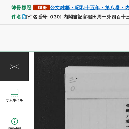
簿冊標題
公文雑纂・昭和十五年・第八巻・
簿冊
件名
[件名番号: 030]
内閣書記官稲田周一外四百十
サムネイル
資料情報