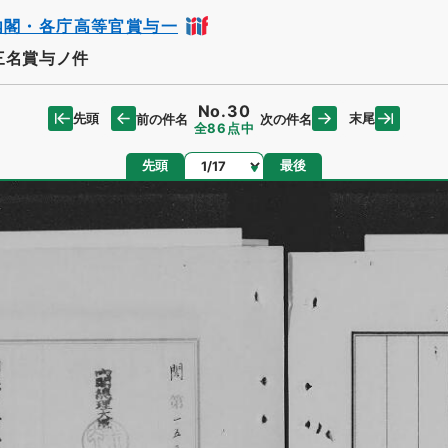
内閣・各庁高等官賞与一
三名賞与ノ件
No.30
先頭
末尾
前の件名
次の件名
全86点中
ページ
先頭
最後