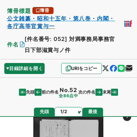
簿冊標題
簿冊
公文雑纂・昭和十五年・第八巻・内閣・
各庁高等官賞与一
[件名番号: 052]
対満事務局事務官
件名
日下部滋賞与ノ件
目録詳細を開く
URIをコピー
No.52
先頭
末尾
前の件名
次の件名
全86点中
ページ
先頭
最後