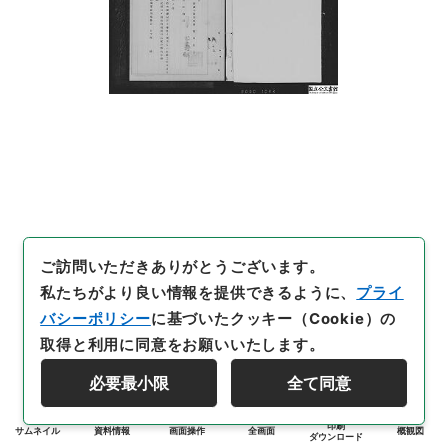
ご訪問いただきありがとうございます。
私たちがより良い情報を提供できるように、
プライ
バシーポリシー
に基づいたクッキー（Cookie）の
取得と利用に同意をお願いいたします。
必要最小限
全て同意
印刷
サムネイル
資料情報
画面操作
全画面
概観図
ダウンロード