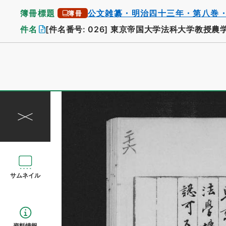
簿冊標題
公文雑纂・明治四十三年・第八巻
簿冊
件名
[件名番号: 026]
東京帝国大学法科大学教授農
サムネイル
資料情報