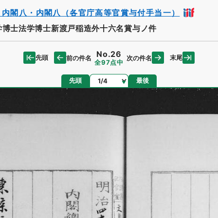
・内閣八・内閣八（各官庁高等官賞与付手当一）
学博士法学博士新渡戸稲造外十六名賞与ノ件
No.26
先頭
末尾
前の件名
次の件名
全97点中
ページ
先頭
最後