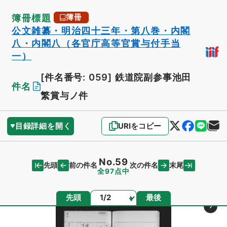
簿冊標題
簿冊
公文雑纂・明治四十三年・第八巻・内閣
八・内閣八（各官庁高等官賞与付手当
一）
[件名番号: 059]
鉄道院副参事池田
件名
繁賞与ノ件
目録詳細を開く
URIをコピー
No.59
先頭
末尾
前の件名
次の件名
全97点中
ページ
先頭
最後