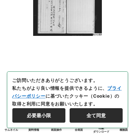
ご訪問いただきありがとうございます。
私たちがより良い情報を提供できるように、
プライ
バシーポリシー
に基づいたクッキー（Cookie）の
取得と利用に同意をお願いいたします。
必要最小限
全て同意
印刷
サムネイル
資料情報
画面操作
全画面
概観図
ダウンロード