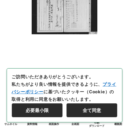
ご訪問いただきありがとうございます。
私たちがより良い情報を提供できるように、
プライ
バシーポリシー
に基づいたクッキー（Cookie）の
取得と利用に同意をお願いいたします。
必要最小限
全て同意
印刷
サムネイル
資料情報
画面操作
全画面
概観図
ダウンロード