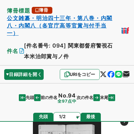
簿冊標題
簿冊
公文雑纂・明治四十三年・第八巻・内閣
八・内閣八（各官庁高等官賞与付手当
一）
[件名番号: 094]
関東都督府警視石
件名
本米治郎賞与ノ件
目録詳細を開く
URIをコピー
No.94
先頭
末尾
前の件名
次の件名
全97点中
ページ
先頭
最後