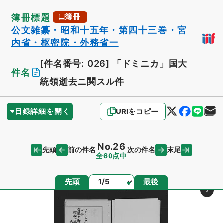
簿冊標題
簿冊
公文雑纂・昭和十五年・第四十三巻・宮
内省・枢密院・外務省一
[件名番号: 026]
「ドミニカ」国大
件名
統領逝去ニ関スル件
目録詳細を開く
URIをコピー
No.26
先頭
末尾
前の件名
次の件名
全60点中
ページ
先頭
最後