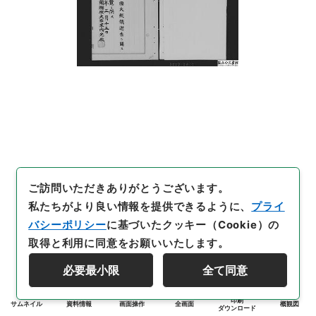
ご訪問いただきありがとうございます。
私たちがより良い情報を提供できるように、
プライ
バシーポリシー
に基づいたクッキー（Cookie）の
取得と利用に同意をお願いいたします。
必要最小限
全て同意
印刷
サムネイル
資料情報
画面操作
全画面
概観図
ダウンロード