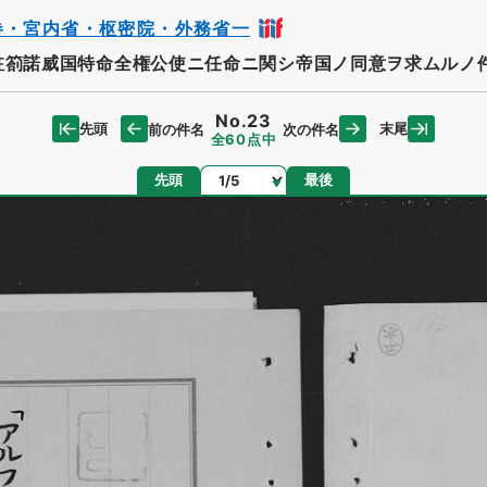
巻・宮内省・枢密院・外務省一
駐箚諾威国特命全権公使ニ任命ニ関シ帝国ノ同意ヲ求ムルノ
No.23
先頭
末尾
前の件名
次の件名
全60点中
ページ
先頭
最後