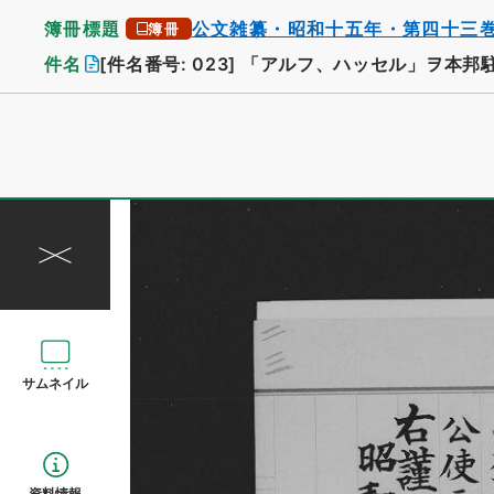
簿冊標題
公文雑纂・昭和十五年・第四十三
簿冊
件名
[件名番号: 023]
「アルフ、ハッセル」ヲ本邦
サムネイル
資料情報