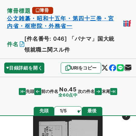
簿冊標題
簿冊
公文雑纂・昭和十五年・第四十三巻・宮
内省・枢密院・外務省一
[件名番号: 046]
「パナマ」国大統
件名
領就職ニ関スル件
目録詳細を開く
URIをコピー
No.45
先頭
末尾
前の件名
次の件名
全60点中
ページ
先頭
最後