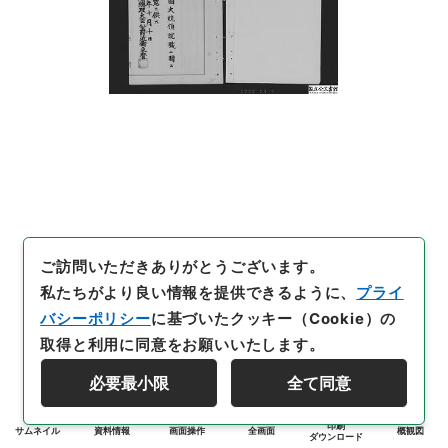
ご訪問いただきありがとうございます。
私たちがより良い情報を提供できるように、
プライ
バシーポリシー
に基づいたクッキー（Cookie）の
取得と利用に同意をお願いいたします。
必要最小限
全て同意
印刷
サムネイル
資料情報
画面操作
全画面
概観図
ダウンロード