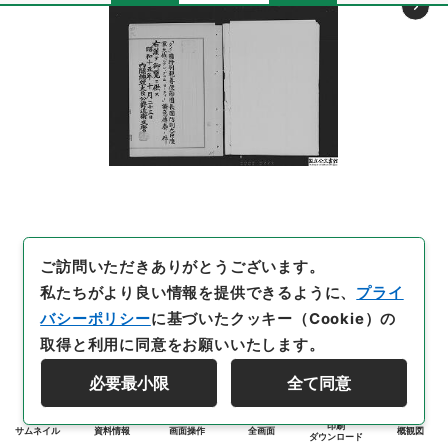
ご訪問いただきありがとうございます。
私たちがより良い情報を提供できるように、
プライ
バシーポリシー
に基づいたクッキー（Cookie）の
取得と利用に同意をお願いいたします。
必要最小限
全て同意
印刷
サムネイル
資料情報
画面操作
全画面
概観図
ダウンロード