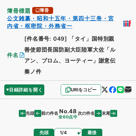
簿冊標題
簿冊
公文雑纂・昭和十五年・第四十三巻・宮
内省・枢密院・外務省一
[件名番号: 049]
「タイ」国特別親
善使節団長国防副大臣陸軍大佐「ル
件名
アン、ブロム、ヨーティー」謝意伝
奏ノ件
目録詳細を開く
URIをコピー
No.48
先頭
末尾
前の件名
次の件名
全60点中
ページ
先頭
最後