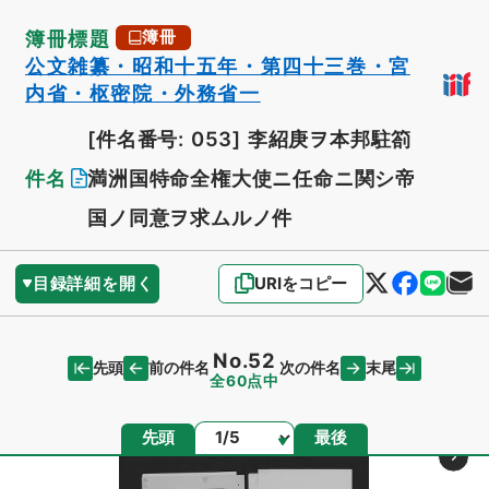
簿冊標題
簿冊
公文雑纂・昭和十五年・第四十三巻・宮
内省・枢密院・外務省一
[件名番号: 053]
李紹庚ヲ本邦駐箚
件名
満洲国特命全権大使ニ任命ニ関シ帝
国ノ同意ヲ求ムルノ件
目録詳細を開く
URIをコピー
No.52
先頭
末尾
前の件名
次の件名
全60点中
ページ
先頭
最後