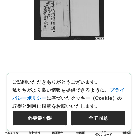
ご訪問いただきありがとうございます。
私たちがより良い情報を提供できるように、
プライ
バシーポリシー
に基づいたクッキー（Cookie）の
取得と利用に同意をお願いいたします。
必要最小限
全て同意
印刷
サムネイル
資料情報
画面操作
全画面
概観図
ダウンロード