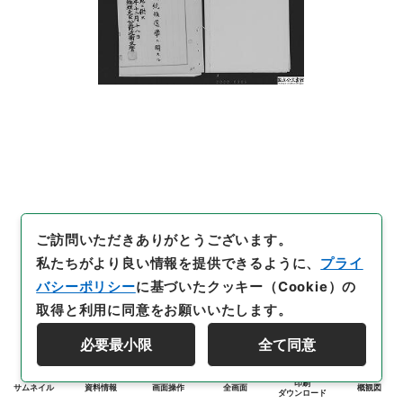
ご訪問いただきありがとうございます。
私たちがより良い情報を提供できるように、
プライ
バシーポリシー
に基づいたクッキー（Cookie）の
取得と利用に同意をお願いいたします。
必要最小限
全て同意
印刷
サムネイル
資料情報
画面操作
全画面
概観図
ダウンロード