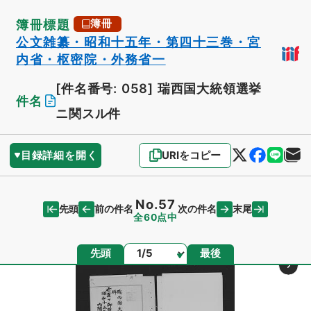
簿冊標題
簿冊
公文雑纂・昭和十五年・第四十三巻・宮
内省・枢密院・外務省一
[件名番号: 058]
瑞西国大統領選挙
件名
ニ関スル件
目録詳細を開く
URIをコピー
No.57
先頭
末尾
前の件名
次の件名
全60点中
ページ
先頭
最後