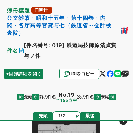
簿冊標題
簿冊
公文雑纂・昭和十五年・第十四巻・内
閣・各庁高等官賞与七（鉄道省～会計検
査院）
[件名番号: 019]
鉄道局技師原清貞賞
件名
与ノ件
目録詳細を開く
URIをコピー
No.19
先頭
末尾
前の件名
次の件名
全155点中
ページ
先頭
最後