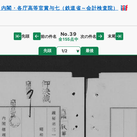
・内閣・各庁高等官賞与七（鉄道省～会計検査院）
No.39
先頭
末尾
前の件名
次の件名
全155点中
ページ
先頭
最後