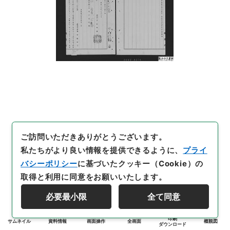
ご訪問いただきありがとうございます。
私たちがより良い情報を提供できるように、
プライ
バシーポリシー
に基づいたクッキー（Cookie）の
取得と利用に同意をお願いいたします。
必要最小限
全て同意
印刷
サムネイル
資料情報
画面操作
全画面
概観図
ダウンロード