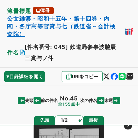
簿冊標題
簿冊
公文雑纂・昭和十五年・第十四巻・内
閣・各庁高等官賞与七（鉄道省～会計検
査院）
[件名番号: 045]
鉄道局参事波脇辰
件名
三賞与ノ件
目録詳細を開く
URIをコピー
No.45
先頭
末尾
前の件名
次の件名
全155点中
ページ
先頭
最後