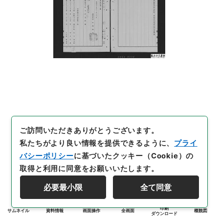
ご訪問いただきありがとうございます。
私たちがより良い情報を提供できるように、
プライ
バシーポリシー
に基づいたクッキー（Cookie）の
取得と利用に同意をお願いいたします。
必要最小限
全て同意
印刷
サムネイル
資料情報
画面操作
全画面
概観図
ダウンロード