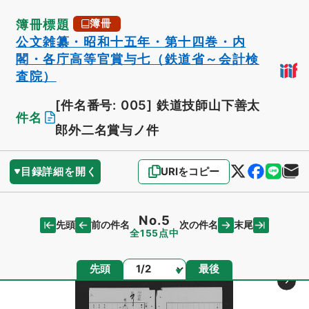
簿冊標題
簿冊
公文雑纂・昭和十五年・第十四巻・内
閣・各庁高等官賞与七（鉄道省～会計検
査院）
[件名番号: 005]
鉄道技師山下善太
件名
郎外二名賞与ノ件
目録詳細を開く
URIをコピー
No.5
先頭
末尾
前の件名
次の件名
全155点中
ページ
先頭
最後