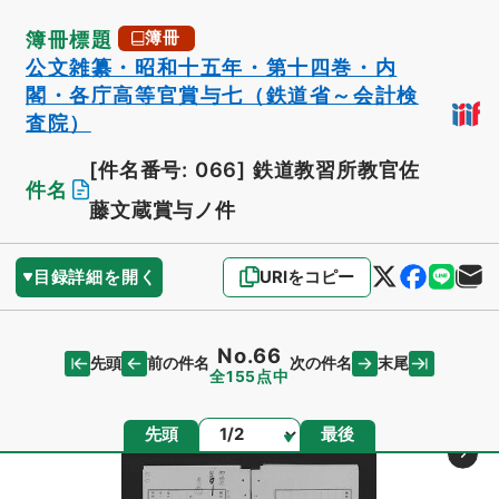
簿冊標題
簿冊
公文雑纂・昭和十五年・第十四巻・内
閣・各庁高等官賞与七（鉄道省～会計検
査院）
[件名番号: 066]
鉄道教習所教官佐
件名
藤文蔵賞与ノ件
目録詳細を開く
URIをコピー
No.66
先頭
末尾
前の件名
次の件名
全155点中
ページ
先頭
最後