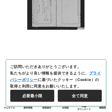
ご訪問いただきありがとうございます。
私たちがより良い情報を提供できるように、
プライ
バシーポリシー
に基づいたクッキー（Cookie）の
取得と利用に同意をお願いいたします。
必要最小限
全て同意
印刷
サムネイル
資料情報
画面操作
全画面
概観図
ダウンロード