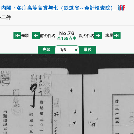
・内閣・各庁高等官賞与七（鉄道省～会計検査院）
外二件
No.76
先頭
末尾
前の件名
次の件名
全155点中
ページ
先頭
最後