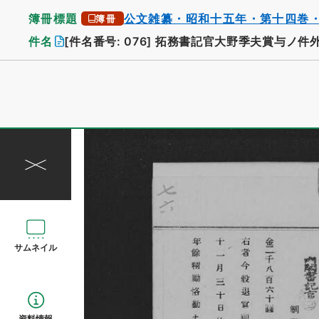
簿冊標題
公文雑纂・昭和十五年・第十四巻
簿冊
件名
[件名番号: 076]
拓務書記官大野季夫賞与ノ件
サムネイル
資料情報