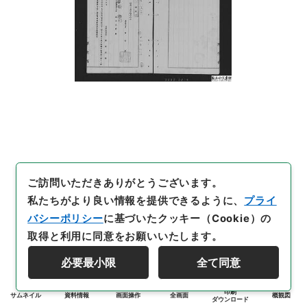
ご訪問いただきありがとうございます。
私たちがより良い情報を提供できるように、
プライ
バシーポリシー
に基づいたクッキー（Cookie）の
取得と利用に同意をお願いいたします。
必要最小限
全て同意
印刷
サムネイル
資料情報
画面操作
全画面
概観図
ダウンロード