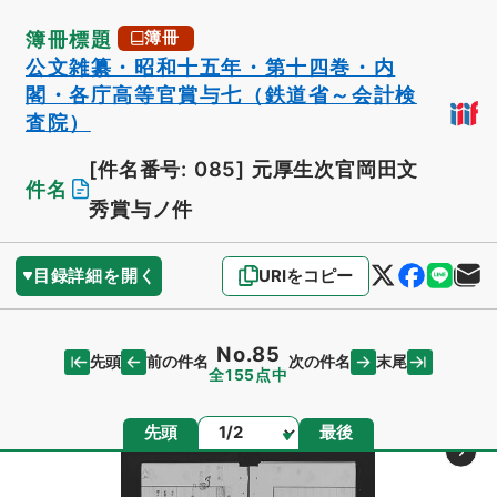
簿冊標題
簿冊
公文雑纂・昭和十五年・第十四巻・内
閣・各庁高等官賞与七（鉄道省～会計検
査院）
[件名番号: 085]
元厚生次官岡田文
件名
秀賞与ノ件
目録詳細を開く
URIをコピー
No.85
先頭
末尾
前の件名
次の件名
全155点中
ページ
先頭
最後