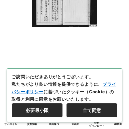
ご訪問いただきありがとうございます。
私たちがより良い情報を提供できるように、
プライ
バシーポリシー
に基づいたクッキー（Cookie）の
取得と利用に同意をお願いいたします。
必要最小限
全て同意
印刷
サムネイル
資料情報
画面操作
全画面
概観図
ダウンロード