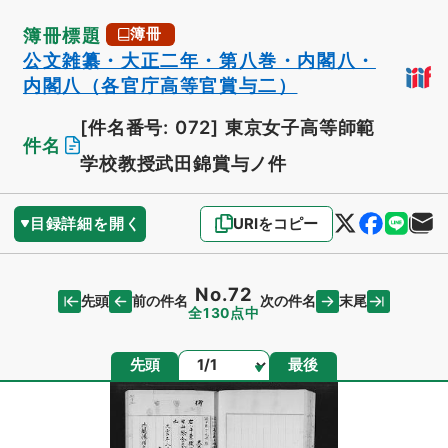
簿冊標題
簿冊
公文雑纂・大正二年・第八巻・内閣八・
内閣八（各官庁高等官賞与二）
[件名番号: 072]
東京女子高等師範
件名
学校教授武田錦賞与ノ件
目録詳細を開く
URIをコピー
No.72
先頭
末尾
前の件名
次の件名
全130点中
ページ
先頭
最後