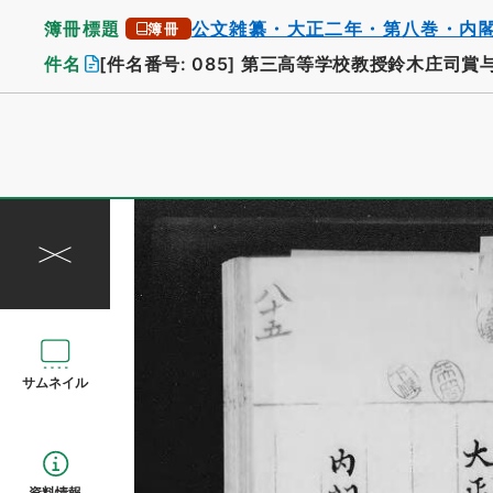
簿冊標題
公文雑纂・大正二年・第八巻・内
簿冊
件名
[件名番号: 085]
第三高等学校教授鈴木庄司賞
サムネイル
資料情報