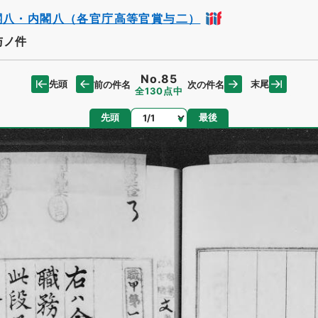
閣八・内閣八（各官庁高等官賞与二）
与ノ件
No.85
先頭
末尾
前の件名
次の件名
全130点中
ページ
先頭
最後