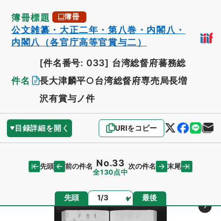
簿冊標題
簿冊
公文雑纂・大正二年・第八巻・内閣八・
内閣八（各官庁高等官賞与二）
[件名番号: 033]
台湾総督府蕃務総
件名
長大津麟平○台湾総督府専売局長増
沢有賞与ノ件
目録詳細を開く
URIをコピー
No.33
先頭
末尾
前の件名
次の件名
全130点中
ページ
先頭
最後