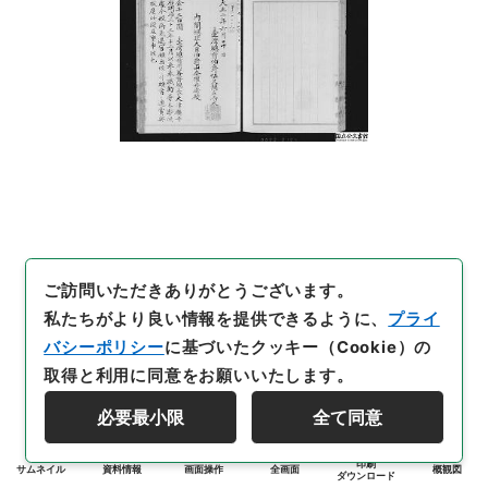
ご訪問いただきありがとうございます。
私たちがより良い情報を提供できるように、
プライ
バシーポリシー
に基づいたクッキー（Cookie）の
取得と利用に同意をお願いいたします。
必要最小限
全て同意
印刷
サムネイル
資料情報
画面操作
全画面
概観図
ダウンロード