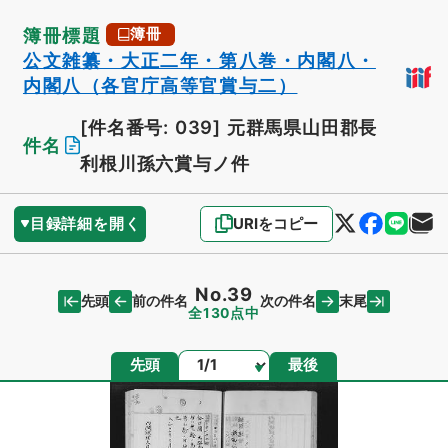
簿冊標題
簿冊
公文雑纂・大正二年・第八巻・内閣八・
内閣八（各官庁高等官賞与二）
[件名番号: 039]
元群馬県山田郡長
件名
利根川孫六賞与ノ件
目録詳細を開く
URIをコピー
No.39
先頭
末尾
前の件名
次の件名
全130点中
ページ
先頭
最後