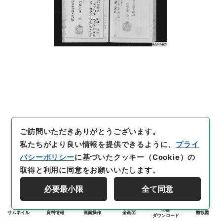
ご訪問いただきありがとうございます。
私たちがより良い情報を提供できるように、
プライ
バシーポリシー
に基づいたクッキー（Cookie）の
取得と利用に同意をお願いいたします。
必要最小限
全て同意
印刷
サムネイル
資料情報
画面操作
全画面
概観図
ダウンロード